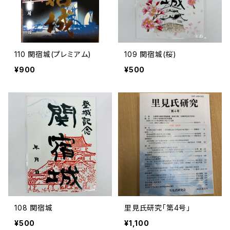
110 関宿城(プレミアム)
109 関宿城(桜)
¥900
¥500
108 関宿城
里見氏研究「第4号」
¥500
¥1,100